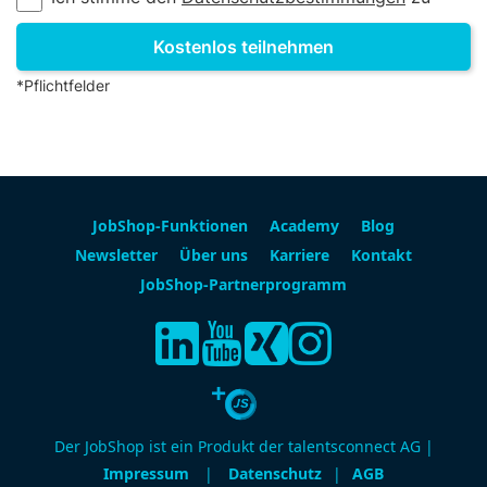
*Pflichtfelder
JobShop-Funktionen
Academy
Blog
Newsletter
Über uns
Karriere
Kontakt
JobShop-Partnerprogramm
Der JobShop ist ein Produkt der talentsconnect AG |
Impressum
|
Datenschutz
|
AGB